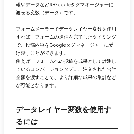
報やデータなどをGoogleタグマネージャーに
渡せる変数（データ）です。
フォームメーラーでデータレイヤー変数を使用
すれば、フォームの送信を完了したタイミング
で、投稿内容をGoogleタグマネージャーに受
け渡すことができます。
例えば、フォームへの投稿を成果として計測し
ているコンバージョンタグに、注文された合計
金額を渡すことで、より詳細な成果の集計など
が可能となります。
データレイヤー変数を使用す
るには