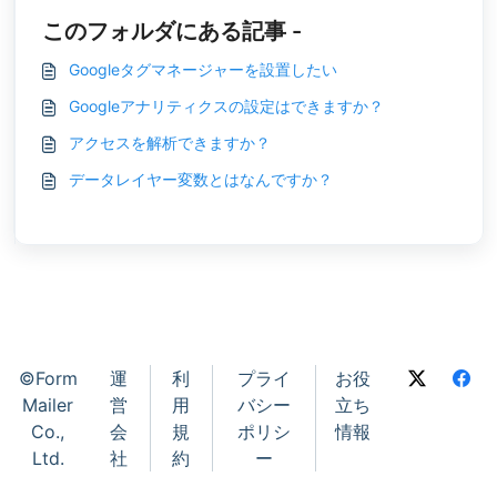
このフォルダにある記事 -
Googleタグマネージャーを設置したい
Googleアナリティクスの設定はできますか？
アクセスを解析できますか？
データレイヤー変数とはなんですか？
©Form
運
利
プライ
お役
Mailer
営
用
バシー
立ち
Co.,
会
規
ポリシ
情報
Ltd.
社
約
ー