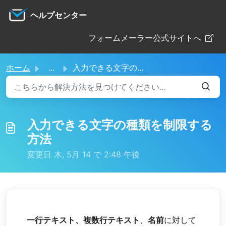
メインコンテンツに移動
ヘルプセンター
フォームメーラー公式サイトへ
ホーム
...
入力できる文字の種類を制限する方法
入力できる文字の種類を制限する
方法
変更日 木, 5月 14 で 2:48 午後
一行テキスト、
複数行テキスト
、
名前
に対して