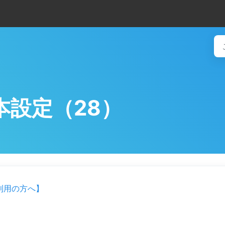
本設定（28）
利用の方へ】
。